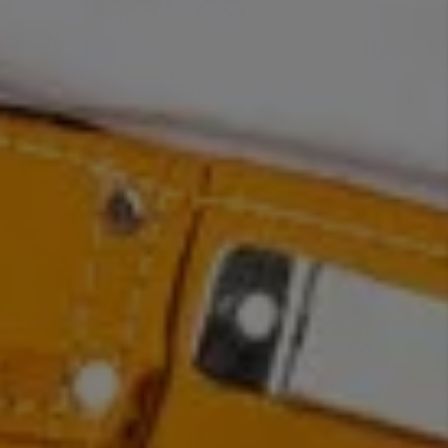
HEIZUNGSTECHNIK
MIERTZSCH & SCHNABEL
GMBH AUS
LAUCHHAMMER
Ihr Partner für Heizung seit 1993
Was erwarten Sie von Ihrer neuen Heizung? Wie sieht
das Bad Ihrer Träume aus? Und welche Ausstattung fehlt
Ihnen noch zu Ihrem Wohnglück? Sprechen Sie mit uns.
Wir sind Ihr Partner in Lauchhammer, Lauchhammer
und Umgebung für alle Fragen rund um die
Heizungsmodernisierung, Badsanierung, Haustechnik
und Wohnraumlüftung. Gemeinsam finden wir für Sie
die passenden Lösungen, mit denen Sie sich in Ihrem
Zuhause nachhaltig wohlfühlen. Dazu gehören auch
Themen wie Barrierefreiheit oder Trinkwasserhygiene.
Wie können wir Ihnen weiterhelfen?