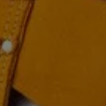
Modernisierung, Wartung oder Reparatur – wir
freuen uns auf Ihre Anfrage
Sie entscheiden, wie Sie mit uns in Kontakt treten
wollen. Unter Telefon
03574 26 24
sind wir freundlich,
gewissenhaft und ehrlich für Ihre Wünsche und Fragen
da.
Montag – Freitag:
07:00 – 12:30 Uhr
13:30 – 16:00 Uhr
Außerhalb der Öffnungszeiten nach Vereinbarung
Sie können aber auch gerne das Kontaktformular nutzen
und uns kurz schildern, ob es z. B. um die Wartung Ihrer